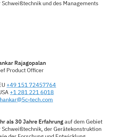
r Schweißtechnik und des Managements
ankar Rajagopalan
ef Product Officer
EU
+49 151 72457764
USA
+1 281 221 6018
hankar
@
5c-tech.com
hr als 30 Jahre Erfahrung
auf dem Gebiet
r Schweißtechnik, der Gerätekonstruktion
wie der Forschung und Entwicklung