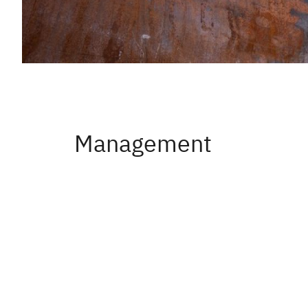
Brandneue
Management
Schweißtechnik
für Pipeline-
Infrastruktur