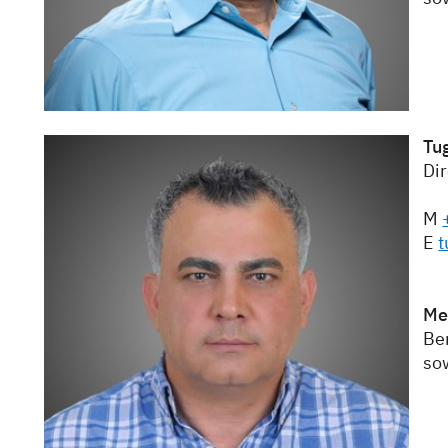
Tu
Dir
M
E
t
Me
Be
so