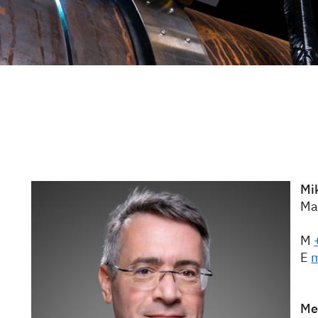
Mi
Ma
M
E
m
Me