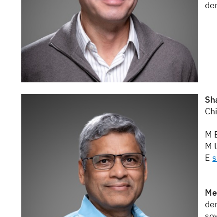
de
Sh
Chi
M 
M 
E
s
Me
de
so